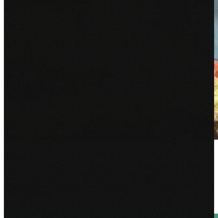
Saks
SaKS kijkt met een open blik naar de maatschappelijke
veranderingen en daagt zowel collega’s als ouders en leerlingen uit
om te kijken hoe het…
Bekijk project