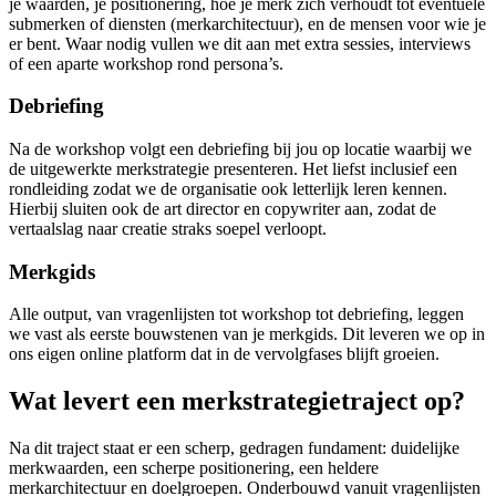
je waarden, je positionering, hoe je merk zich verhoudt tot eventuele
submerken of diensten (merkarchitectuur), en de mensen voor wie je
er bent. Waar nodig vullen we dit aan met extra sessies, interviews
of een aparte workshop rond persona’s.
Debriefing
Na de workshop volgt een debriefing bij jou op locatie waarbij we
de uitgewerkte merkstrategie presenteren. Het liefst inclusief een
rondleiding zodat we de organisatie ook letterlijk leren kennen.
Hierbij sluiten ook de art director en copywriter aan, zodat de
vertaalslag naar creatie straks soepel verloopt.
Merkgids
Alle output, van vragenlijsten tot workshop tot debriefing, leggen
we vast als eerste bouwstenen van je merkgids. Dit leveren we op in
ons eigen online platform dat in de vervolgfases blijft groeien.
Wat
levert
een
merkstrategietraject
op?
Na dit traject staat er een scherp, gedragen fundament: duidelijke
merkwaarden, een scherpe positionering, een heldere
merkarchitectuur en doelgroepen. Onderbouwd vanuit vragenlijsten