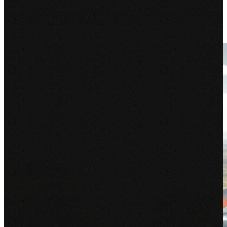
Een duidelijke visie op dementiezorg vraagt om een merk dat net zo
helder en warm communiceert als de zorgverleners zelf.
Bekijk project