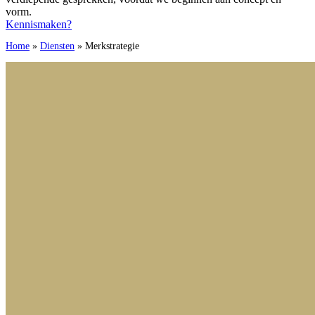
vorm.
Kennismaken?
Home
»
Diensten
»
Merkstrategie