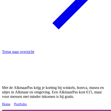
Terug naar overzicht
AlkmaarPas
Een
Alkmaar
pas
voor
iedereen
Met de AlkmaarPas krijg je korting bij winkels, horeca, musea en
uitjes in Alkmaar en omgeving. Een AlkmaarPas kost €15, maar
voor mensen met minder inkomen is hij gratis.
Home
»
Portfolio
»
AlkmaarPas