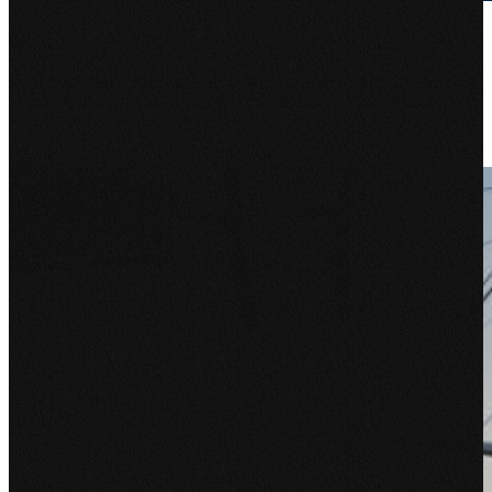
QLS
QLS is een innovatief familiebedrijf dat zich de afgelopen jaren
razendsnel heeft ontwikkeld tot één van de grotere spelers op het
gebied van...
Bekijk project