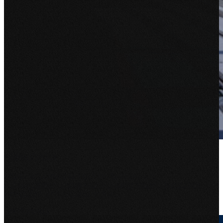
edilon)(sedra
edilon)(sedra ontwikkelt en levert hoogwaardige
railbevestigingssystemen voor ballastvrije sporen. Over de hele
wereld. Een echte specialist op hun...
Bekijk project