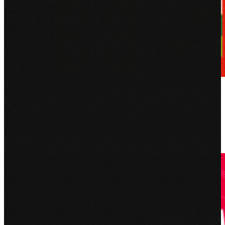
Kersthuis
Alkmaar
2023
Vanaf 23 december tot en met 3 januari 2024 doopt de Grote Kerk
zich om tot Het Kersthuis: dé plek waar Alkmaar dit jaar de kerst
beleeft.
Bekijk project