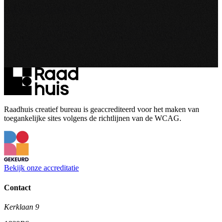
Alkmaars
Bolwerk
“Wil de binnenstad van Alkmaar in de toekomst voor een grote
doelgroep relevant blijven dan kan een stevige publiek-private
binnenstedelijke...
Bekijk project
Raadhuis creatief bureau is geaccrediteerd voor het maken van
toegankelijke sites volgens de richtlijnen van de WCAG.
Bekijk onze accreditatie
Contact
Kerklaan 9