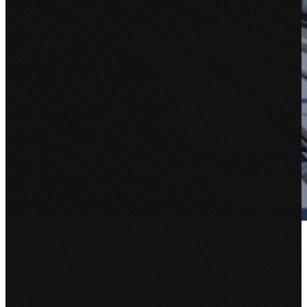
edilon)(sedra
edilon)(sedra ontwikkelt en levert hoogwaardige
railbevestigingssystemen voor ballastvrije sporen. Over de hele
wereld. Een echte specialist op hun...