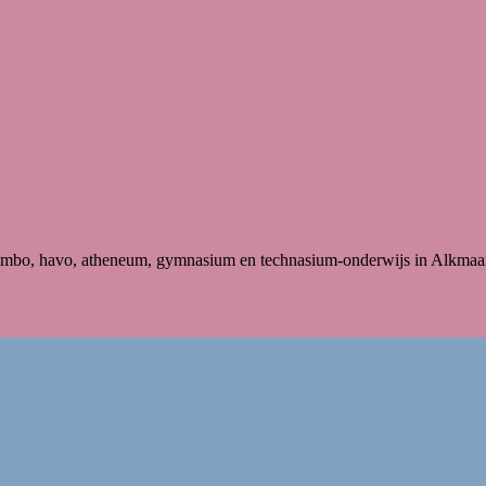
en vmbo, havo, atheneum, gymnasium en technasium-onderwijs in Alkmaa