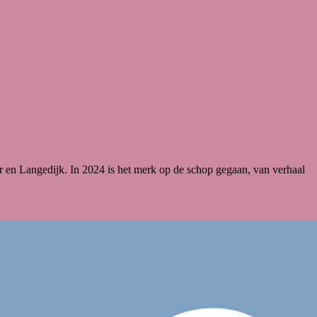
r en Langedijk. In 2024 is het merk op de schop gegaan, van verhaal